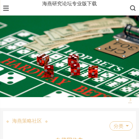
海燕研究论坛专业版下载
1
2
3
海燕策略社区
◆
◆
分类