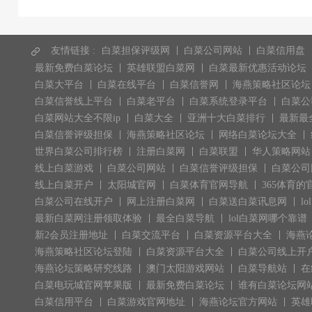
友情链接 :
白菜担保评级网
白菜公司网站
白菜信用盘
最新免费白菜论坛
英雄联盟白菜网
白菜最新优惠活动论坛
白菜大平台
白菜在线平台
白菜信誉网
海燕策略社区论坛
白菜信誉线上平台
白菜老平台
白菜系统登录平台
白菜公
白菜网站大全不限ip
白菜大全
亚洲十大白菜排行
最新最
白菜信誉评级担保
海燕策略社区论坛
网络白菜论坛大全
世界白菜公司排行榜
注册白菜网
白菜联盟
华人策略网站
线上白菜游戏
白菜公司网站
白菜信誉评级担保
白菜公司
线上白菜开户
太阳城官网
白菜体育官网导航
365体育的
白菜公司在线开户
网上注册白菜网
白菜送白菜讯息网
l
最新白菜网注册领取体验
最全白菜导航
lol白菜网哪个靠谱
新2会员注册地址
白菜交流平台
白菜资源平台大全
海燕
海燕策略社区论坛登陆
白菜资源平台大全
白菜公司线上开
海燕论坛策略研究线路
澳门太阳游戏网站
白菜导航站
在
白菜电玩城官网苹果版
最新免费白菜论坛
谁有白菜论坛网
白菜信用平台
白菜游戏官网地址
海燕论坛官方网站
英雄