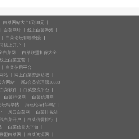
白菜网站大全8到88元
白菜网址
线上白菜游戏
白菜论坛有哪些|菠
司线上开户
全白菜网
白菜联盟担保大全
线上白菜直营
白菜信用平台
网站
网上白菜资源贴吧
官方网站
新2会员管理端10888
ol白菜软件
白菜交流平台
白菜担保网
白菜信用网
论坛精华帖
海燕论坛精华帖
户
风云白菜网
白菜排名站
线白菜开户
白菜信誉排行
站
白菜信誉大平台
联盟白菜网
白菜资源网