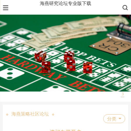
海燕研究论坛专业版下载
1
2
3
海燕策略社区论坛
◆
◆
分类