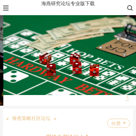
海燕研究论坛专业版下载
1
2
3
海燕策略社区论坛
◆
◆
分类