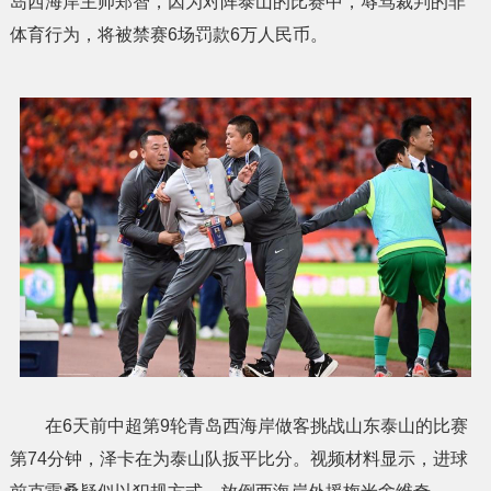
岛西海岸主帅郑智，因为对阵泰山的比赛中，辱骂裁判的非
体育行为，将被禁赛6场罚款6万人民币。
在6天前中超第9轮青岛西海岸做客挑战山东泰山的比赛
第74分钟，泽卡在为泰山队扳平比分。视频材料显示，进球