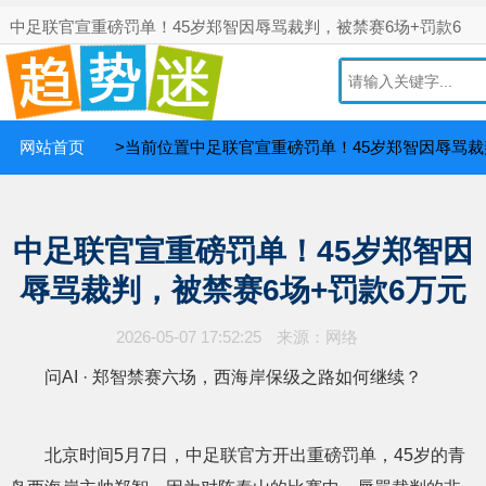
中足联官宣重磅罚单！45岁郑智因辱骂裁判，被禁赛6场+罚款6
万元网！
你投稿我付费
网站首页
>当前位置中足联官宣重磅罚单！45岁郑智因辱骂裁
中足联官宣重磅罚单！45岁郑智因
辱骂裁判，被禁赛6场+罚款6万元
2026-05-07 17:52:25
来源：网络
问AI · 郑智禁赛六场，西海岸保级之路如何继续？
北京时间5月7日，中足联官方开出重磅罚单，45岁的青