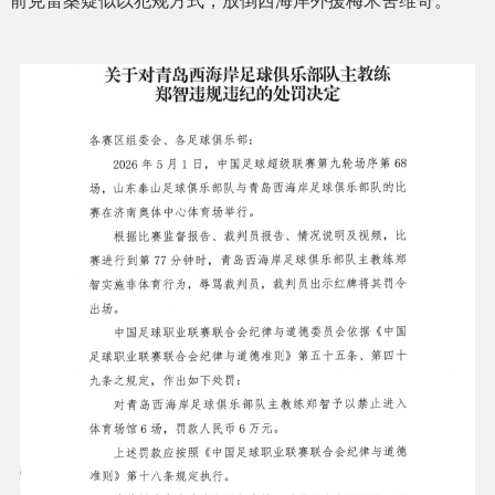
前克雷桑疑似以犯规方式，放倒西海岸外援梅米舍维奇。