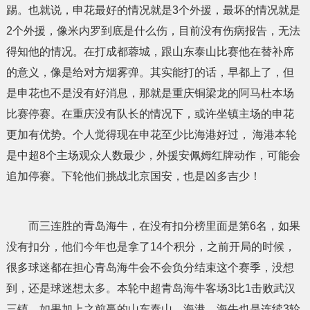
踢。也就说，申花最好的情况就是3个外援，最坏的情况就是
2个外援，像米内罗到底是什么伤，目前没有伤病报告，无法
得知他的情况。在打成都蓉城，跟山东泰山比赛他在替补席
的意义，像是给对方烟雾弹。其实能打的话，早都上了，但
是申花也不是没有好消息，那就是重庆铜梁龙的阿马杜本场
比赛停赛。在重庆没有队长的情况下，或许坐镇主场的申花
更加有优势。个人觉得现在申花至少比海港好过， 海港本轮
是中超8个主场观众人数最少，外援安佩姆红牌动作，可能会
追加停赛。下轮他们挑战北京国安，也是凶多吉少！
而三连胜的青岛海牛，在没有扣分榜里面是第6名，如果
没有扣分，他们今年也是拿了14个积分，之前开局的时候，
很多球迷都在担心青岛海牛会不会负分结束这个赛季，没想
到，还是球迷想太多。本轮中超青岛海牛客场3比1击败武汉
三镇。如果加上之前赢的山东泰山、海港，海牛也是连续3轮